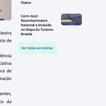
Diama
Cerro Azul:
Reconhecimento
Nacional e Inclusão
no Mapa do Turismo
lestra
Brasilei
nto de
Ver todas as notícias
lência
iativa
ura de
rmação
antes,
to da