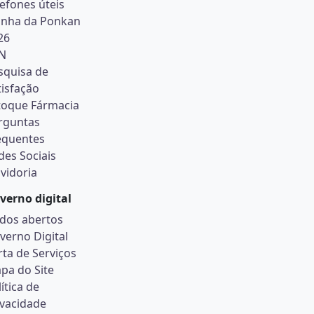
lefones úteis
inha da Ponkan
26
N
squisa de
tisfação
toque Fármacia
rguntas
equentes
des Sociais
vidoria
verno digital
dos abertos
verno Digital
rta de Serviços
pa do Site
ítica de
ivacidade