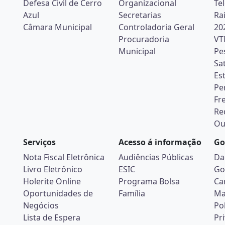
Defesa Civil de Cerro
Organizacional
Te
Azul
Secretarias
Ra
Câmara Municipal
Controladoria Geral
20
Procuradoria
VT
Municipal
Pe
Sa
Es
Pe
Fr
Re
Ou
Serviços
Acesso á informação
Go
Nota Fiscal Eletrônica
Audiências Públicas
Da
Livro Eletrônico
ESIC
Go
Holerite Online
Programa Bolsa
Ca
Oportunidades de
Família
Ma
Negócios
Pol
Lista de Espera
Pr