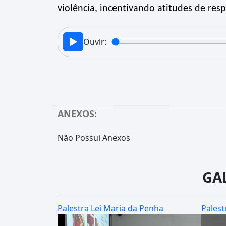
violência, incentivando atitudes de resp
Ouvir:
ANEXOS:
Não Possui Anexos
GA
Palestra Lei Maria da Penha
Palest