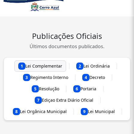
Publicações Oficiais
Últimos documentos publicados.
1
Lei Complementar
2
Lei Ordinária
3
Regimento Interno
4
Decreto
5
Resolução
6
Portaria
7
Ediçao Extra Diário Oficial
8
Lei Orgânica Municipal
9
Lei Municipal
Nenhuma legislação disponível para este tipo.