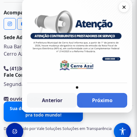
✕
Mapa do Site
Sede Administrativa
Rua Barão do Cerro Azul 63 - Centro
Cerro Azul - 83570-000
(41)3662-1222
Fale Conosco
Segunda à Sexta - 08h às 12h 13:00h às 17h
ouvidoria@cerroazul.pr.gov.br
Anterior
Próximo
© 2026 .
Sua dúvida pode virar resposta
Desenvolvido por Vale Soluções Soluções em Transparência
pra todo mundo!