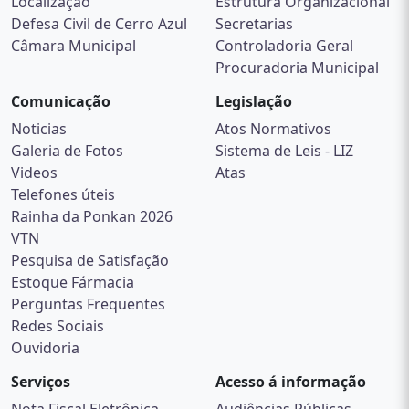
Câmara Municipal
Controladoria Geral
Procuradoria Municipal
Comunicação
Legislação
Noticias
Atos Normativos
Galeria de Fotos
Sistema de Leis - LIZ
Videos
Atas
Telefones úteis
Rainha da Ponkan 2026
VTN
Pesquisa de Satisfação
Estoque Fármacia
Perguntas Frequentes
Redes Sociais
Ouvidoria
Serviços
Acesso á informação
Nota Fiscal Eletrônica
Audiências Públicas
Livro Eletrônico
ESIC
Holerite Online
Programa Bolsa Família