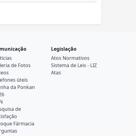
municação
Legislação
ticias
Atos Normativos
leria de Fotos
Sistema de Leis - LIZ
deos
Atas
lefones úteis
inha da Ponkan
26
N
squisa de
tisfação
toque Fármacia
rguntas