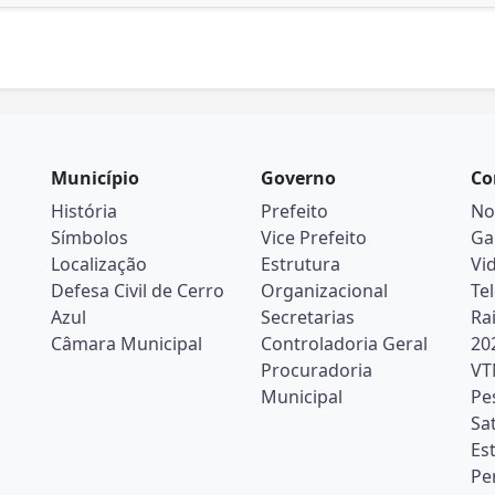
Município
Governo
Co
História
Prefeito
No
Símbolos
Vice Prefeito
Ga
Localização
Estrutura
Vi
Defesa Civil de Cerro
Organizacional
Te
Azul
Secretarias
Ra
Câmara Municipal
Controladoria Geral
20
Procuradoria
VT
Municipal
Pe
Sa
Es
Pe