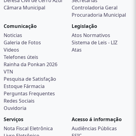
Defesa Civil de Cerro Azul
Secretarias
Câmara Municipal
Controladoria Geral
Procuradoria Municipal
Comunicação
Legislação
Noticias
Atos Normativos
Galeria de Fotos
Sistema de Leis - LIZ
Videos
Atas
Telefones úteis
Rainha da Ponkan 2026
VTN
Pesquisa de Satisfação
Estoque Fármacia
Perguntas Frequentes
Redes Sociais
Ouvidoria
Serviços
Acesso á informação
Nota Fiscal Eletrônica
Audiências Públicas
Livro Eletrônico
ESIC