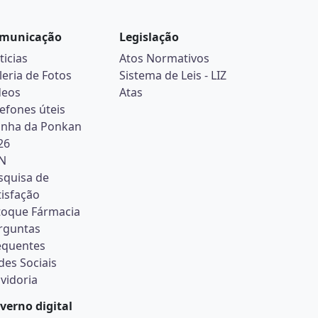
municação
Legislação
ticias
Atos Normativos
leria de Fotos
Sistema de Leis - LIZ
deos
Atas
lefones úteis
inha da Ponkan
26
N
squisa de
tisfação
toque Fármacia
rguntas
equentes
des Sociais
vidoria
verno digital