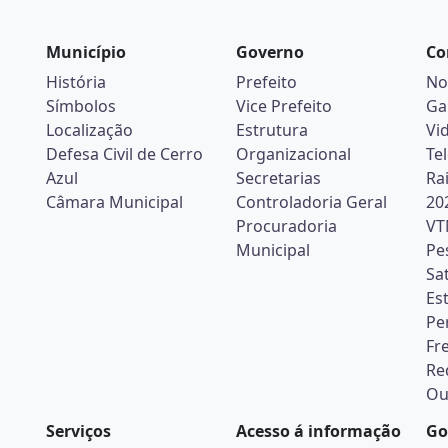
Município
Governo
Co
História
Prefeito
No
Símbolos
Vice Prefeito
Ga
Localização
Estrutura
Vi
Defesa Civil de Cerro
Organizacional
Te
Azul
Secretarias
Ra
Câmara Municipal
Controladoria Geral
20
Procuradoria
VT
Municipal
Pe
Sa
Es
Pe
Fr
Re
Ou
Serviços
Acesso á informação
Go